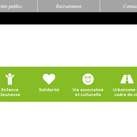
hés publics
Recrutement
Contac
Enfance
Solidarité
Vie associative
Urbanisme 
Jeunesse
et culturelle
cadre de v