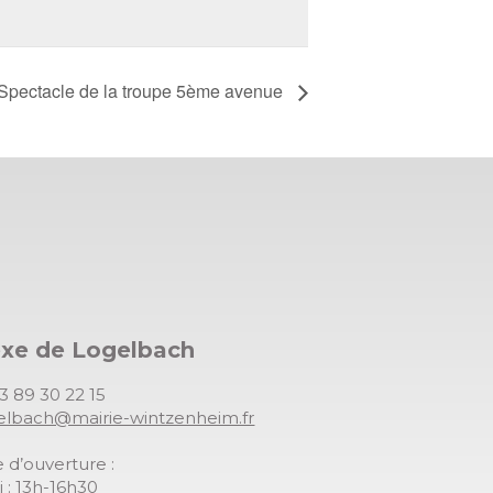
Spectacle de la troupe 5ème avenue
exe de Logelbach
03 89 30 22 15
gelbach@mairie-wintzenheim.fr
 d’ouverture :
 : 13h-16h30