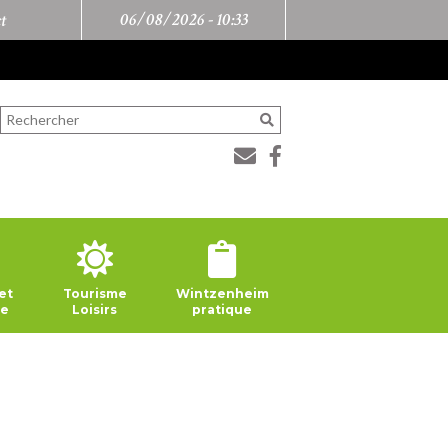
06/08/2026 -
10:33
t
et
Tourisme
Wintzenheim
ie
Loisirs
pratique