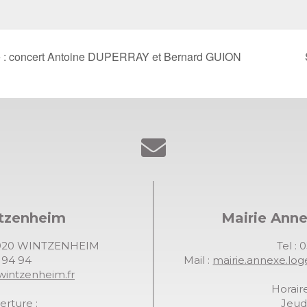
e : concert Antoine DUPERRAY et Bernard GUION
ntzenheim
Mairie Ann
68920 WINTZENHEIM
Tel : 
7 94 94
Mail :
mairie.annexe.lo
wintzenheim.fr
Horaire
erture :
Jeudi