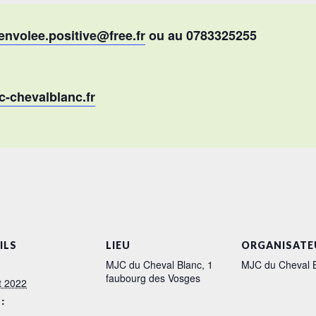
lenvolee.positive@free.fr
ou au 0783325255
-chevalblanc.fr
ILS
LIEU
ORGANISATE
MJC du Cheval Blanc, 1
MJC du Cheval 
faubourg des Vosges
et 2022
: