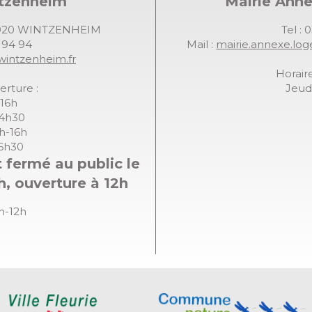
ntzenheim
Mairie Ann
68920 WINTZENHEIM
Tel : 
7 94 94
Mail :
mairie.annexe.lo
wintzenheim.fr
Horaire
erture :
Jeudi
-16h
14h30
8h-16h
16h30
 fermé au public le
h, ouverture à 12h
8h-12h