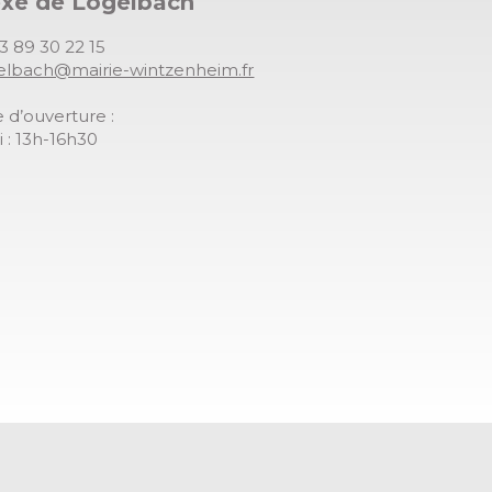
exe de Logelbach
03 89 30 22 15
gelbach@mairie-wintzenheim.fr
 d’ouverture :
 : 13h-16h30