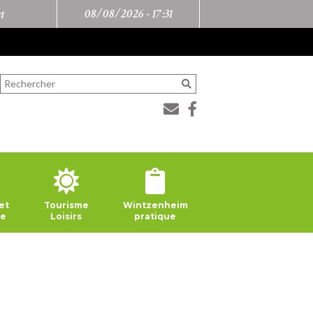
08/08/2026 -
17:31
t
et
Tourisme
Wintzenheim
ie
Loisirs
pratique