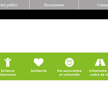
hés publics
Recrutement
Contac
Enfance
Solidarité
Vie associative
Urbanisme 
Jeunesse
et culturelle
cadre de v