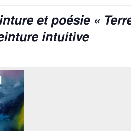
nture et poésie « Terr
einture intuitive