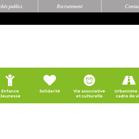
hés publics
Recrutement
Contac
Enfance
Solidarité
Vie associative
Urbanisme 
Jeunesse
et culturelle
cadre de v