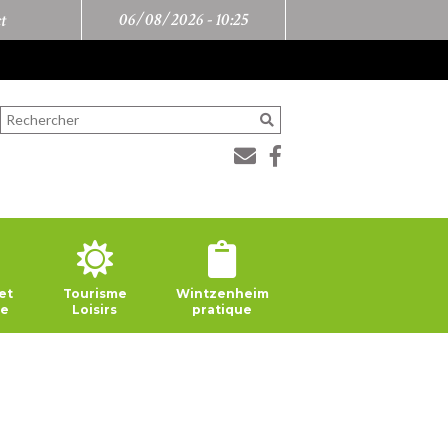
06/08/2026 -
10:25
t
et
Tourisme
Wintzenheim
ie
Loisirs
pratique