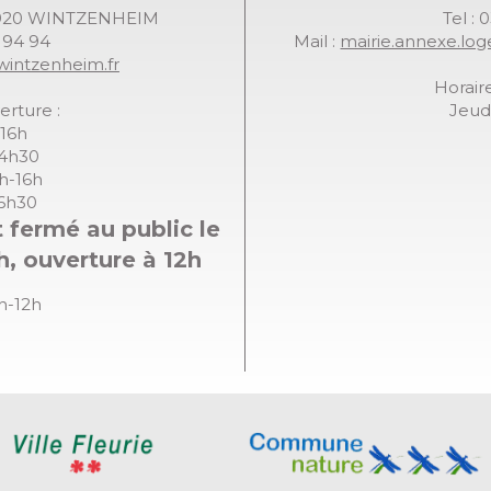
68920 WINTZENHEIM
Tel : 
7 94 94
Mail :
mairie.annexe.lo
wintzenheim.fr
Horaire
erture :
Jeudi
-16h
14h30
8h-16h
16h30
 fermé au public le
h, ouverture à 12h
8h-12h