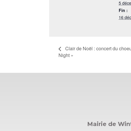
5 déc
Fin :
16 dé
Clair de Noël : concert du cho
Night »
Mairie de Wi