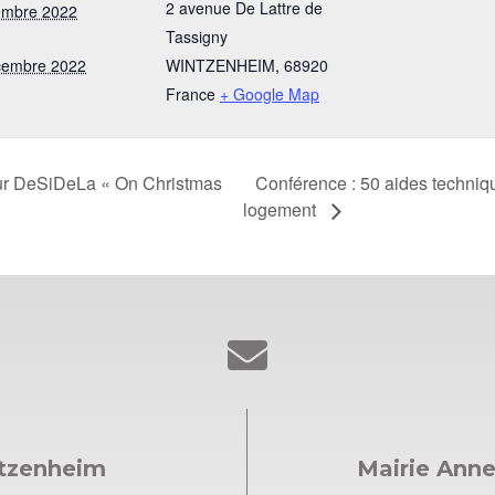
2 avenue De Lattre de
embre 2022
Tassigny
cembre 2022
WINTZENHEIM
,
68920
France
+ Google Map
Conférence : 50 aides techniq
eur DeSiDeLa « On Christmas
logement
ntzenheim
Mairie Ann