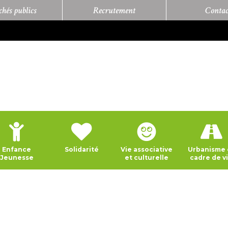
hés publics
Recrutement
Contac
Enfance
Solidarité
Vie associative
Urbanisme 
Jeunesse
et culturelle
cadre de v