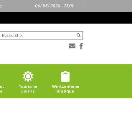
06/08/2026 -
22:01
t
et
Tourisme
Wintzenheim
ie
Loisirs
pratique