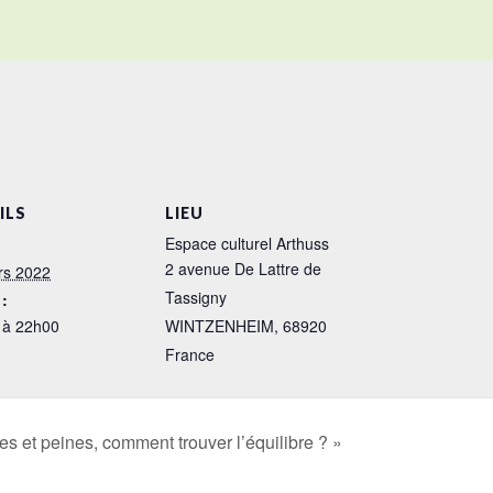
ILS
LIEU
Espace culturel Arthuss
2 avenue De Lattre de
rs 2022
Tassigny
:
 à 22h00
WINTZENHEIM
,
68920
France
res et peines, comment trouver l’équilibre ? »