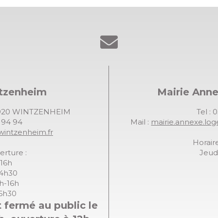
ntzenheim
Mairie Ann
68920 WINTZENHEIM
Tel : 
7 94 94
Mail :
mairie.annexe.lo
wintzenheim.fr
Horaire
erture :
Jeudi
-16h
14h30
8h-16h
16h30
 fermé au public le