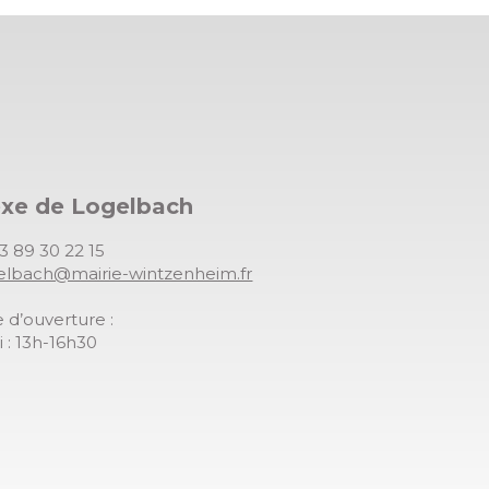
exe de Logelbach
03 89 30 22 15
gelbach@mairie-wintzenheim.fr
 d’ouverture :
 : 13h-16h30