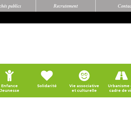
hés publics
Recrutement
Contac
Enfance
Solidarité
Vie associative
Urbanisme 
Jeunesse
et culturelle
cadre de v