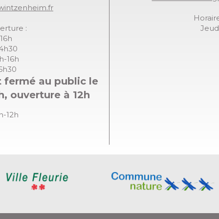
wintzenheim.fr
Horaire
erture :
Jeudi
-16h
14h30
8h-16h
16h30
 fermé au public le
h, ouverture à 12h
8h-12h