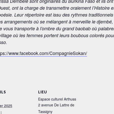
issa Dembelé sont originaires du Burkina Faso et ils ont
Ouest, ont la charge de transmettre oralement l’Histoire et 
oésie. Leur répertoire est issu des rythmes traditionnels 
es arrangements où se mélangent à merveille le djembé, 
ue vous transporte à l’ombre du grand baobab où palabre
village où les femmes portent leurs boubous colorés pour 
sso.
tps://www.facebook.com/CompagnieSokan/
ILS
LIEU
Espace culturel Arthuss
2 avenue De Lattre de
ier 2025
Tassigny
: