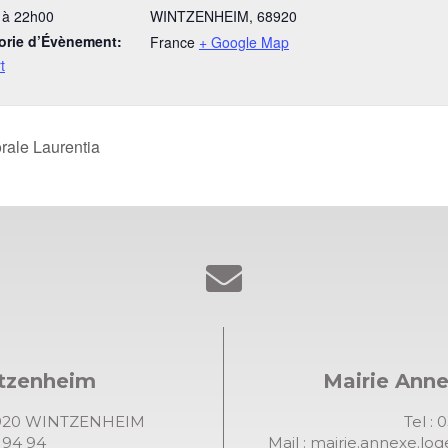
 à 22h00
WINTZENHEIM
,
68920
orie d’Évènement:
France
+ Google Map
t
orale Laurentia
ntzenheim
Mairie Ann
68920 WINTZENHEIM
Tel : 
7 94 94
Mail :
mairie.annexe.lo