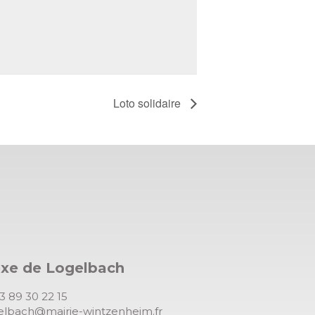
Loto solidaire
exe de Logelbach
03 89 30 22 15
gelbach@mairie-wintzenheim.fr