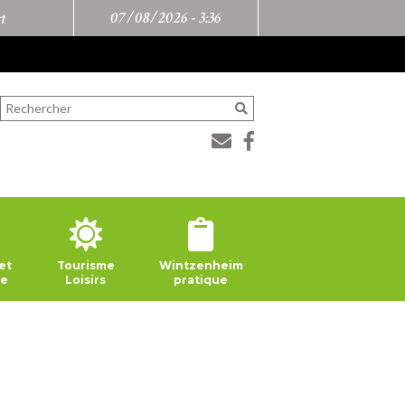
07/08/2026 -
3:36
t
et
Tourisme
Wintzenheim
ie
Loisirs
pratique