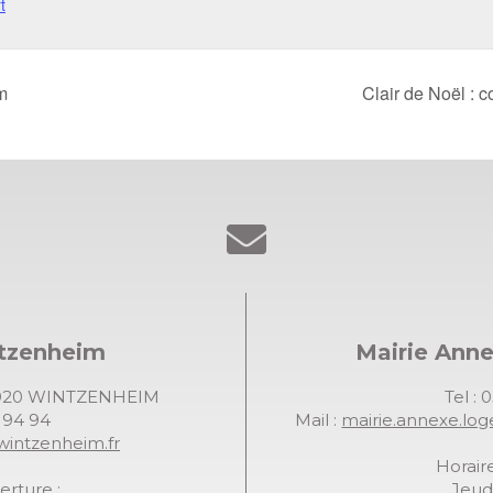
t
m
Clair de Noël :
ntzenheim
Mairie Ann
68920 WINTZENHEIM
Tel : 
7 94 94
Mail :
mairie.annexe.lo
wintzenheim.fr
Horaire
erture :
Jeudi