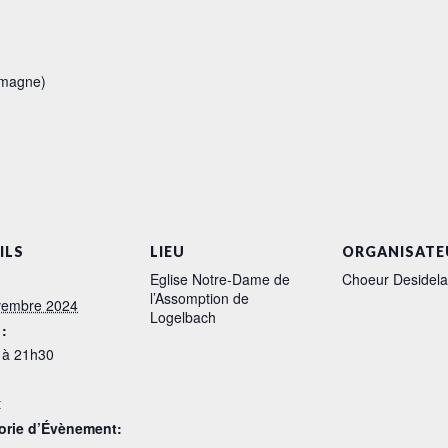
emagne)
ILS
LIEU
ORGANISATE
Eglise Notre-Dame de
Choeur Desidela
l’Assomption de
vembre 2024
Logelbach
:
 à 21h30
t
orie d’Évènement: