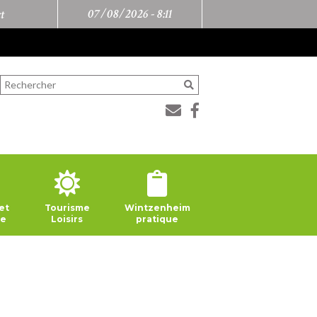
07/08/2026 -
8:11
t
et
Tourisme
Wintzenheim
ie
Loisirs
pratique