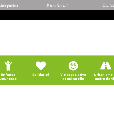
hés publics
Recrutement
Contac
Enfance
Solidarité
Vie associative
Urbanisme 
Jeunesse
et culturelle
cadre de v