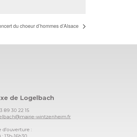
 concert du choeur d’hommes d’Alsace
exe de Logelbach
03 89 30 22 15
gelbach@mairie-wintzenheim.fr
 d’ouverture :
 : 13h-16h30