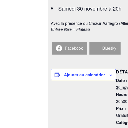
Samedi 30 novembre à 20h
Avec la présence du Chœur Aarlegro (All
Entrée libre – Plateau
Facebook
Bluesky
DÉTA
Ajouter au calendrier
Date :
30 no
Heure 
20h00
Prix :
Gratui
Catég