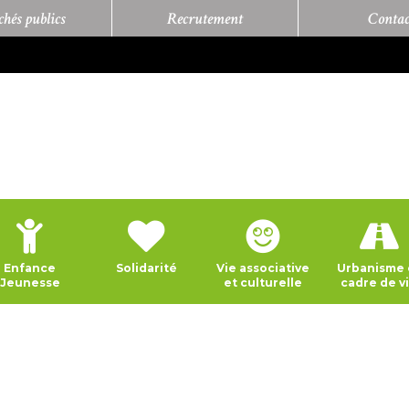
hés publics
Recrutement
Contac
Enfance
Solidarité
Vie associative
Urbanisme 
Jeunesse
et culturelle
cadre de v