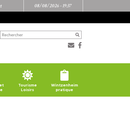
08/08/2026 -
19:37
t
et
Tourisme
Wintzenheim
ie
Loisirs
pratique