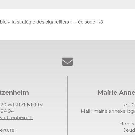
le « la stratégie des cigarettiers » – épisode 1/3
ntzenheim
Mairie Ann
68920 WINTZENHEIM
Tel : 
7 94 94
Mail :
mairie.annexe.lo
wintzenheim.fr
Horaire
erture :
Jeudi