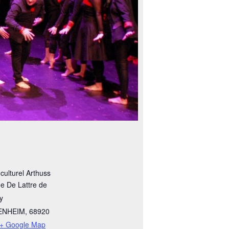
culturel Arthuss
e De Lattre de
y
ENHEIM
,
68920
+ Google Map