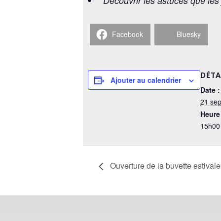
Découvrir les astuces que les j
Facebook
Bluesky
DÉTA
Ajouter au calendrier
Date :
21 se
Heure 
15h00
Ouverture de la buvette estival