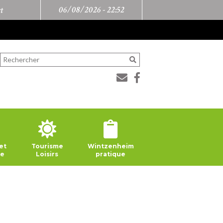
06/08/2026 -
22:52
t
et
Tourisme
Wintzenheim
ie
Loisirs
pratique