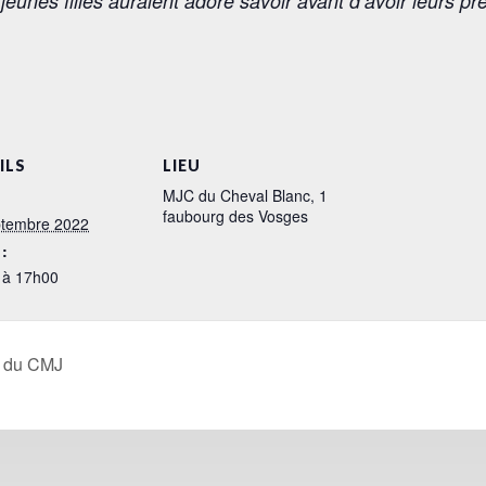
eunes filles auraient adoré savoir avant d’avoir leurs pr
ILS
LIEU
MJC du Cheval Blanc, 1
faubourg des Vosges
ptembre 2022
:
 à 17h00
e du CMJ