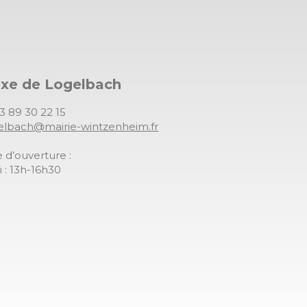
exe de Logelbach
03 89 30 22 15
gelbach@mairie-wintzenheim.fr
 d’ouverture :
 : 13h-16h30