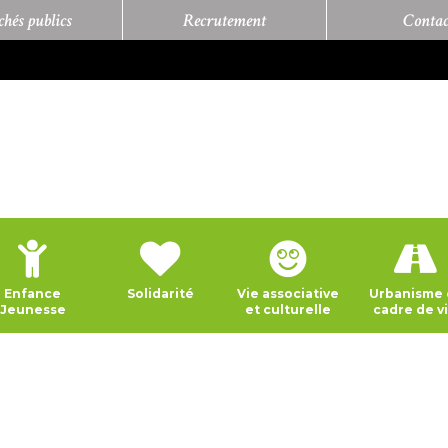
hés publics
Recrutement
Contac
Enfance
Solidarité
Vie associative
Urbanisme 
Jeunesse
et culturelle
cadre de v