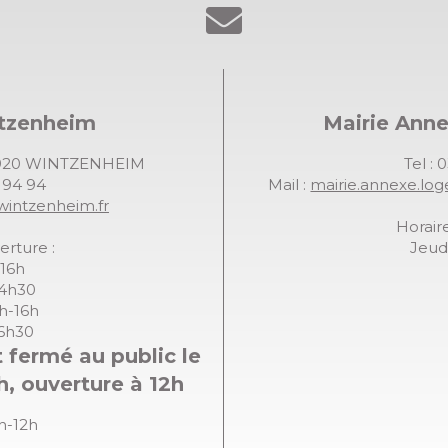
ntzenheim
Mairie Ann
68920 WINTZENHEIM
Tel : 
7 94 94
Mail :
mairie.annexe.lo
wintzenheim.fr
Horaire
erture :
Jeudi
-16h
14h30
8h-16h
16h30
 fermé au public le
h, ouverture à 12h
8h-12h