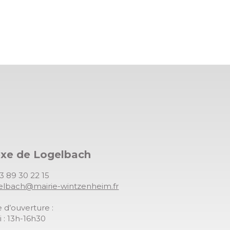
exe de Logelbach
03 89 30 22 15
gelbach@mairie-wintzenheim.fr
 d’ouverture :
 : 13h-16h30