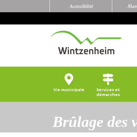
Accessibilité
Marc
Vie municipale
Services et
démarches
Brûlage des 