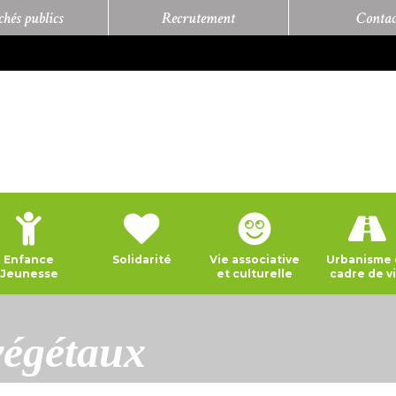
hés publics
Recrutement
Contac
Enfance
Solidarité
Vie associative
Urbanisme 
Jeunesse
et culturelle
cadre de v
végétaux