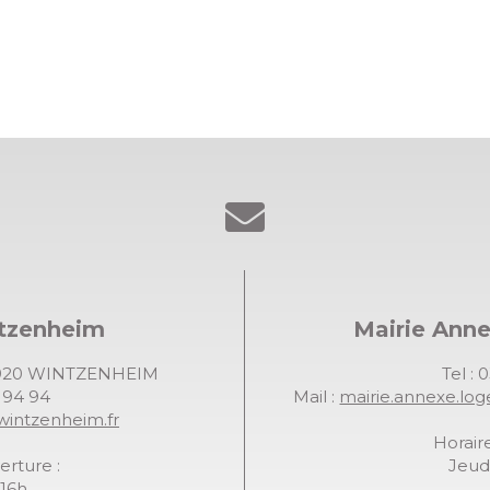
ntzenheim
Mairie Ann
68920 WINTZENHEIM
Tel : 
7 94 94
Mail :
mairie.annexe.lo
wintzenheim.fr
Horaire
erture :
Jeudi
-16h