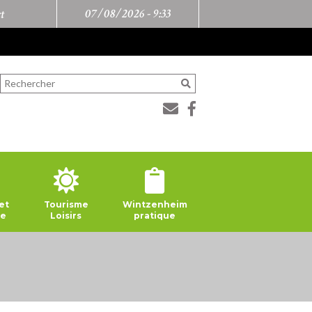
07/08/2026 -
9:33
t
et
Tourisme
Wintzenheim
ie
Loisirs
pratique