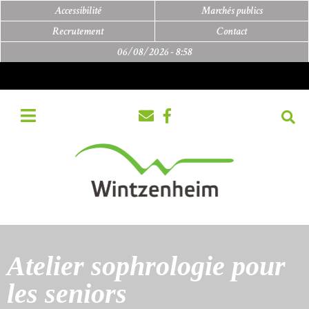
Accessibilité
Marchés publics
Recrutement
Contact
06/08/2026 -
8:58
Atelier sophrologie pour
les seniors