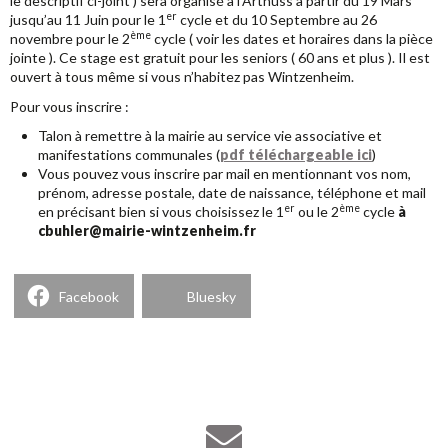
le descriptif ci-joint ) sera organisé à l’Arthuss à partir du 19 Mars
er
jusqu’au 11 Juin pour le 1
cycle et du 10 Septembre au 26
ème
novembre pour le 2
cycle ( voir les dates et horaires dans la pièce
jointe ).
Ce stage est gratuit pour les seniors ( 60 ans et plus ). Il est
ouvert à tous même si vous n’habitez pas Wintzenheim.
Pour vous inscrire :
Talon à remettre à la mairie au service vie associative et
manifestations communales (
pdf téléchargeable ici
)
Vous pouvez vous inscrire par mail en mentionnant vos nom,
prénom, adresse postale, date de naissance, téléphone et mail
er
ème
en précisant bien si vous choisissez le 1
ou le 2
cycle
à
cbuhler@mairie-wintzenheim.fr
Facebook
Bluesky