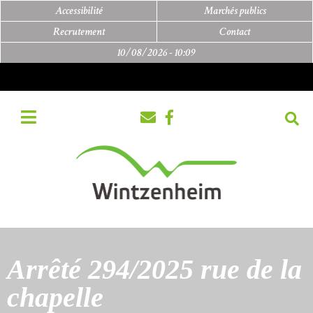
Accessibilité
Marchés publics
Recrutement
Contact
10/08/2026 -
10:09
Arrêté 294/2025 rue de la
chapelle