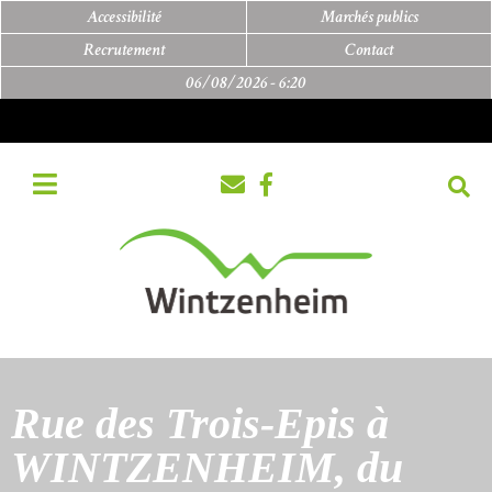
Accessibilité
Marchés publics
Recrutement
Contact
06/08/2026 -
6:20
Rue des Trois-Epis à
WINTZENHEIM, du