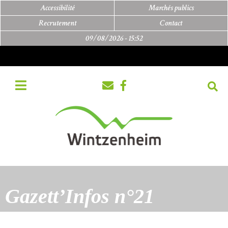
Accessibilité
Marchés publics
Recrutement
Contact
09/08/2026 -
15:52
Gazett’Infos n°21