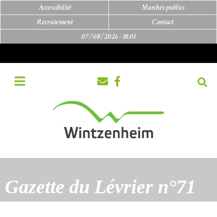
Accessibilité
Marchés publics
Recrutement
Contact
07/08/2026 -
18:01
Gazette du Lévrier n°71