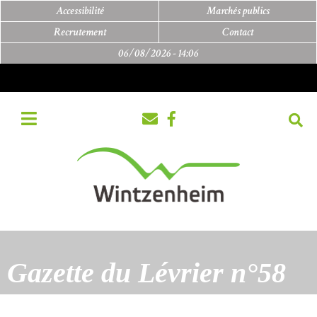
Accessibilité
Marchés publics
Recrutement
Contact
06/08/2026 -
14:06
Gazette du Lévrier n°58