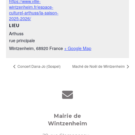
https://www.ville-
wintzenheim.fr/espace-
culturel-arthuss/la-saison-
2025-2026/
LIEU
Arthuss
rue principale
Wintzenheim
,
68920
France
+ Google Map
Concert Dana-Jo (Gospel)
Maché de Noël de Wintzenheim
Mairie de
Wintzenheim