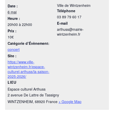
Ville de Wintzenheim
Date :
Téléphone
6 mai
03 89 79 60 17
Heure :
E-mail
20h00 à 22h00
arthuss@mairie-
Prix :
wintzenheim.fr
10€
Catégorie d’Évènement:
concert
Site :
https://www.ville-
wintzenheim.fr/espace-
culturel-arthuss/la-saison-
2025-2026/
LIEU
Espace culturel Arthuss
2 avenue De Lattre de Tassigny
WINTZENHEIM
,
68920
France
+ Google Map