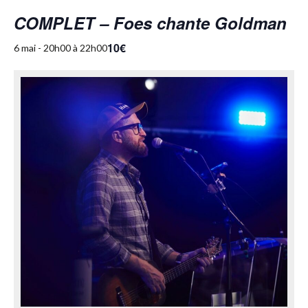
COMPLET – Foes chante Goldman
10€
6 mai - 20h00
à
22h00