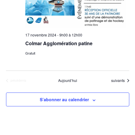
s
É
v
è
17 novembre 2024 - 9h00
à
12h00
n
Colmar Agglomération patine
e
Gratuit
m
e
n
Évènements
Aujourd’hui
suivants
Évènements
précédents
t
s
S’abonner au calendrier